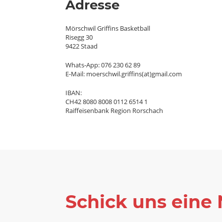
Adresse
Mörschwil Griffins Basketball
Risegg 30
9422 Staad
Whats-App: 076 230 62 89
E-Mail: moerschwil.griffins(at)gmail.com
IBAN:
CH42 8080 8008 0112 6514 1
Raiffeisenbank Region Rorschach
Schick uns eine 